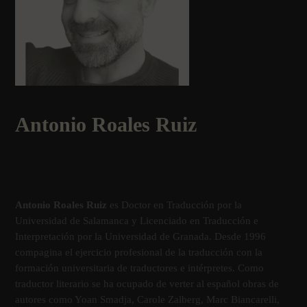
Antonio Roales Ruiz
Antonio Roales Ruiz
es Doctor en Traducción por la
Universidad de Salamanca y Licenciado en Traducción e
Interpretación por la Universidad de Granada. Desde 1996
compagina el ejercicio profesional de la traducción con la
formación universitaria de traductores e intérpretes. Como
traductor literario se ha ocupado de verter al español obras de
autores como Yoan Smadja, Carole Zalberg, Marc Biancarelli,