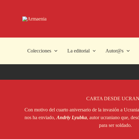
Ir
al
contenido
Colecciones
La editorial
Autor@s
CARTA DESDE UCRAN
Con motivo del cuarto aniversario de la invasión a Ucrani
nos ha enviado,
Andriy Lyubka
, autor ucraniano que, desd
para ser soldado.