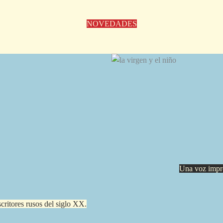
NOVEDADES
Una voz impre
critores rusos del siglo XX.