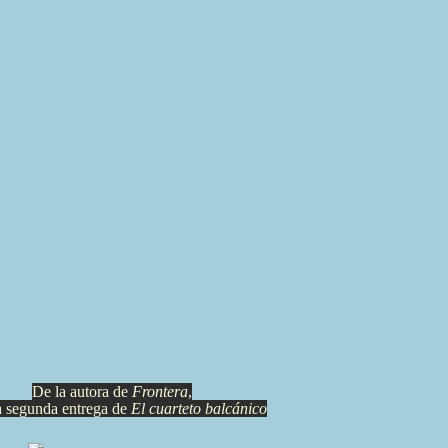
De la autora de
Frontera
,
la segunda entrega de
El cuarteto balcánico