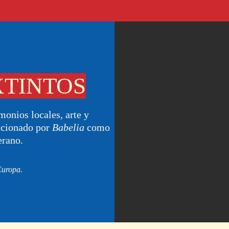
XTINTOS
monios locales, arte y
ccionado por
Babelia
como
erano.
Europa.