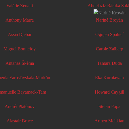
Valérie Zenatti
Abdelaziz Báraka Sak
Anthony Marra
Nariné Broyán
Assia Djebar
Ognjen Spahic´
Miguel Bonnefoy
Carole Zalberg
Antanas
Š
k
ė
ma
Tamara Duda
enia Yaroslávskaia-Markón
Eka Kurniawan
manuelle Bayamack-Tam
Howard Caygill
Andréi Platónov
Stefan Popa
Alastair Bruce
Armen Melikian