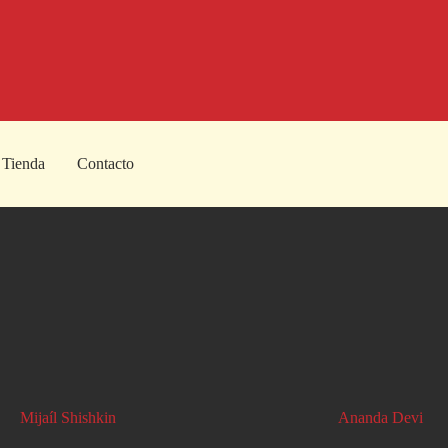
Tienda
Contacto
Mijaí­l Shishkin
Ananda Devi