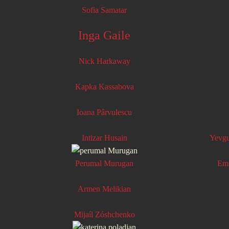
Sofia Samatar
Inga Gaile
Nick Harkaway
Kapka Kassabova
Ioana Pârvulescu
Intizar Husain
Yevgu
Perumal Murugan
Em
Armen Melikian
Mijaí­l Zóshchenko