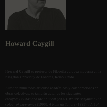
Howard Caygill
H
oward Caygill
es profesor de Filosofí­a europea moderna en la
Kingston University de Londres, Reino Unido.
Autor de numerosos artí­culos académicos y colaboraciones en
obras colectivas, es también autor de los siguientes
ensayos:
Levinas and the political
(2002),
Walter Benjamin: The
colour of experience
(1998),
A Kant dictionary
(1995) y
Art of