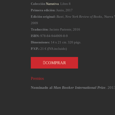
Colección
Narrativa
. Libro 8
Primera edición:
Junio, 2017
Edición original:
Basti, New York Review of Books
,. Nueva 
2009
Traducción:
Jacinto Pariente, 2016
ISBN:
978-84-944909-8-9
Dimensiones:
14 x 21 cm. 320 págs.
P.V.P.:
21 € (IVA incluido)
COMPRAR
Premios
Nominado al
Man Booker International Prize
. 201