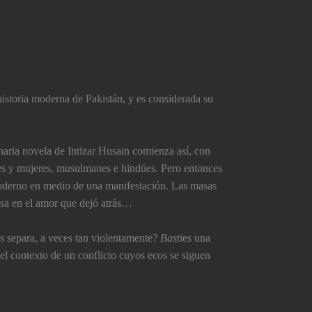
historia moderna de Pakistán, y es considerada su
naria novela de Intizar Husain comienza así­, con
bres y mujeres, musulmanes e hindúes. Pero entonces
 moderno en medio de una manifestación. Las masas
nsa en el amor que dejó atrás…
es separa, a veces tan violentamente?
Basti
es una
 el contexto de un conflicto cuyos ecos se siguen