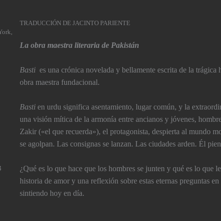
TRADUCCIÓN DE JACINTO PARIENTE
York,
La obra maestra literaria de Pakistán
Basti
es una crónica novelada y bellamente escrita de la trágica 
obra maestra fundacional.
Basti
en urdu significa asentamiento, lugar común, y la extraordi
una visión mí­tica de la armoní­a entre ancianos y jóvenes, hom
Zakir («el que recuerda»), el protagonista, despierta al mundo
se agolpan. Las consignas se lanzan. Las ciudades arden. Él pie
3
¿Qué es lo que hace que los hombres se junten y qué es lo que l
historia de amor y una reflexión sobre estas eternas preguntas en
sintiendo hoy en dí­a.