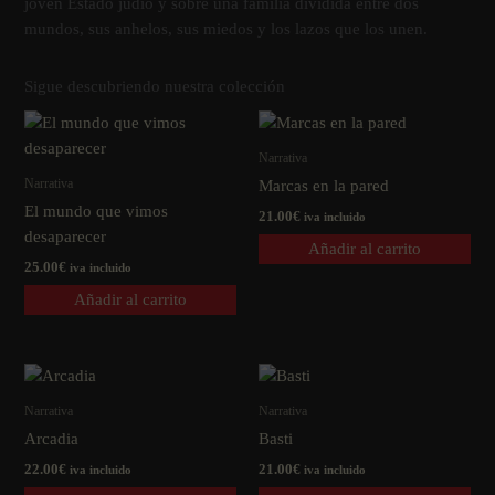
joven Estado judí­o y sobre una familia dividida entre dos
mundos, sus anhelos, sus miedos y los lazos que los unen.
Sigue descubriendo nuestra colección
Narrativa
Narrativa
Marcas en la pared
El mundo que vimos
21.00
€
iva incluido
desaparecer
Añadir al carrito
25.00
€
iva incluido
Añadir al carrito
Narrativa
Narrativa
Arcadia
Basti
22.00
€
21.00
€
iva incluido
iva incluido