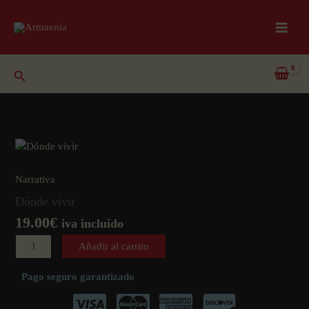
Ir
al
contenido
Buscar
Narrativa
Dónde vivir
19.00
€
iva incluido
Dónde
Añadir al carrito
vivir
cantidad
Pago seguro garantizado