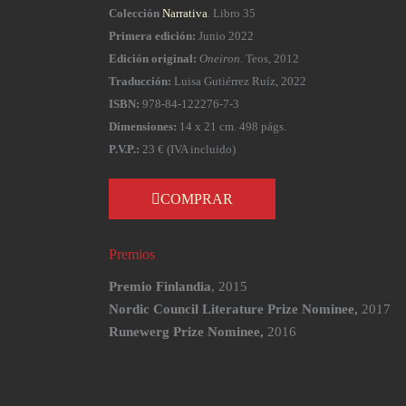
Colección
Narrativa
. Libro 35
Primera edición:
Junio 2022
Edición original:
Oneiron
. Teos, 2012
Traducción:
Luisa Gutiérrez Ruí­z, 2022
ISBN:
978-84-122276-7-3
Dimensiones:
14 x 21 cm. 498 págs.
P.V.P.:
23 € (IVA incluido)
COMPRAR
Premios
Premio Finlandia
, 2015
Nordic Council Literature Prize Nominee,
2017
Runewerg Prize Nominee,
2016