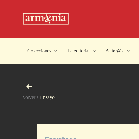
Ir
al
contenido
Colecciones
La editorial
Autor@s
Volver a
Ensayo