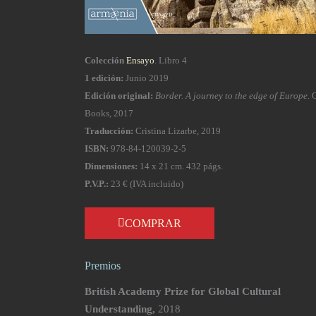
Colección
Ensayo
. Libro 4
1 edición:
Junio 2019
Edición original:
Border. A journey to the edge of Europe
. 
Books, 2017
Traducción:
Cristina Lizarbe, 2019
ISBN:
978-84-120039-2-5
Dimensiones:
14 x 21 cm. 432 págs.
P.V.P.:
23 € (IVA incluido)
COMPRAR
Premios
British Academy Prize for Global Cultural
Understanding,
2018