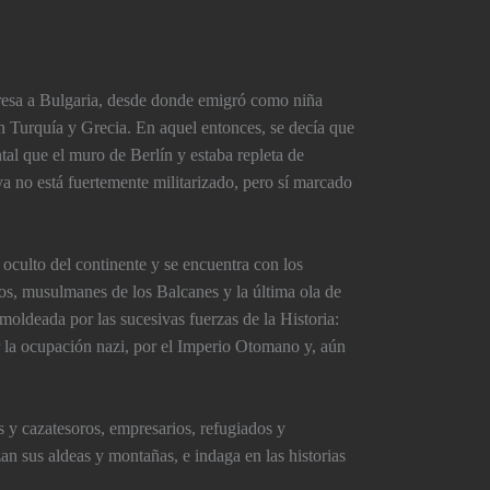
gresa a Bulgaria, desde donde emigró como niña
n Turquí­a y Grecia. En aquel entonces, se decí­a que
al que el muro de Berlí­n y estaba repleta de
ya no está fuertemente militarizado, pero sí­ marcado
oculto del continente y se encuentra con los
anos, musulmanes de los Balcanes y la última ola de
oldeada por las sucesivas fuerzas de la Historia:
r la ocupación nazi, por el Imperio Otomano y, aún
s y cazatesoros, empresarios, refugiados y
uzan sus aldeas y montañas, e indaga en las historias