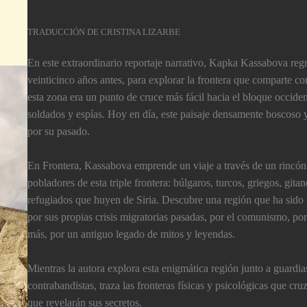
TRADUCCIÓN DE CRISTINA LIZARBE
En este extraordinario reportaje narrativo, Kapka Kassabova re
veinticinco años antes, para explorar la frontera que comparte co
esta zona era un punto de cruce más fácil hacia el bloque occident
soldados y espí­as. Hoy en dí­a, este paisaje densamente boscoso 
por su pasado.
En Frontera, Kassabova emprende un viaje a través de un rincón 
pobladores de esta triple frontera: búlgaros, turcos, griegos, git
refugiados que huyen de Siria. Descubre una región que ha sido m
por sus propias crisis migratorias pasadas, por el comunismo, po
más, por un antiguo legado de mitos y leyendas.
Mientras la autora explora esta enigmática región junto a guardia
contrabandistas, traza las fronteras fí­sicas y psicológicas que cr
que revelarán sus secretos.