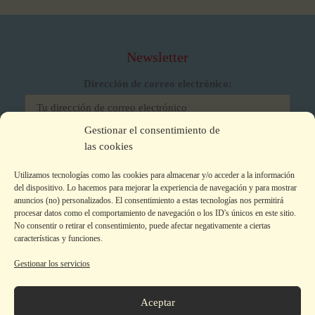
Newsletter
Dirección de correo electrónico:
Gestionar el consentimiento de
He leído y acepto los términos y condiciones
las cookies
Utilizamos tecnologías como las cookies para almacenar y/o acceder a la información
del dispositivo. Lo hacemos para mejorar la experiencia de navegación y para mostrar
anuncios (no) personalizados. El consentimiento a estas tecnologías nos permitirá
procesar datos como el comportamiento de navegación o los ID's únicos en este sitio.
No consentir o retirar el consentimiento, puede afectar negativamente a ciertas
características y funciones.
Gestionar los servicios
Aviso legal
|
Política de privacidad
|
Política de Cookies
Colecciones
Aceptar
La editorial